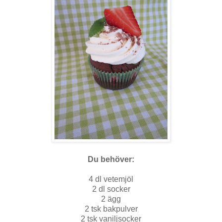
Du behöver:
4 dl vetemjöl
2 dl socker
2 ägg
2 tsk bakpulver
2 tsk vaniljsocker