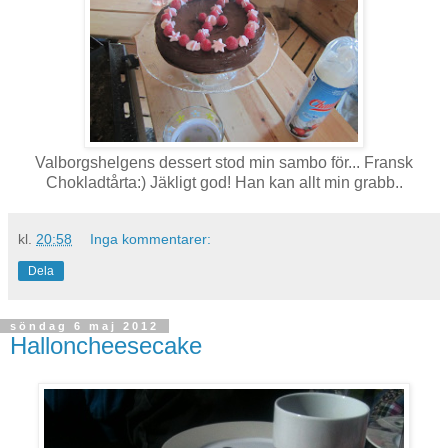
Valborgshelgens dessert stod min sambo för... Fransk
Chokladtårta:) Jäkligt god! Han kan allt min grabb..
kl.
20:58
Inga kommentarer:
Dela
söndag 6 maj 2012
Halloncheesecake