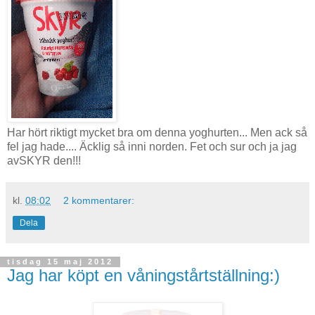
Har hört riktigt mycket bra om denna yoghurten... Men ack så
fel jag hade.... Äcklig så inni norden. Fet och sur och ja jag
avSKYR den!!!
kl.
08:02
2 kommentarer:
Dela
tisdag 15 maj 2012
Jag har köpt en våningstårtställning:)