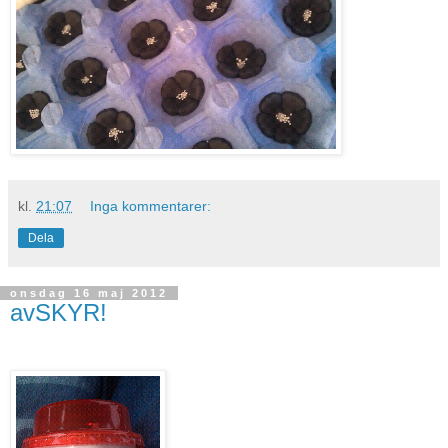
kl.
21:07
Inga kommentarer:
Dela
onsdag 16 maj 2012
avSKYR!