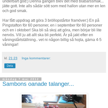
underbart god:) Denna gången blev det med blåbärssmak...
jätte gott. Inte alls sådär sött som med hallon utan mer en len
och god smak.
Har fått uppdrag att göra 3 bröllopstårtor framöver:) En på
Pingstafton för 60 personer, en i september för 60 personer
och en i oktober! Ska bli så skoj att göra, men börjar bli lite
nervös. Vill ju att allt ska bli perfekt. Är på jakt efter en
våningstårtställning.. vet ni någon billig så hojta, gärna 4-5
våningar!
kl.
21:23
Inga kommentarer:
Dela
måndag 7 maj 2012
Sambons oanade talanger...