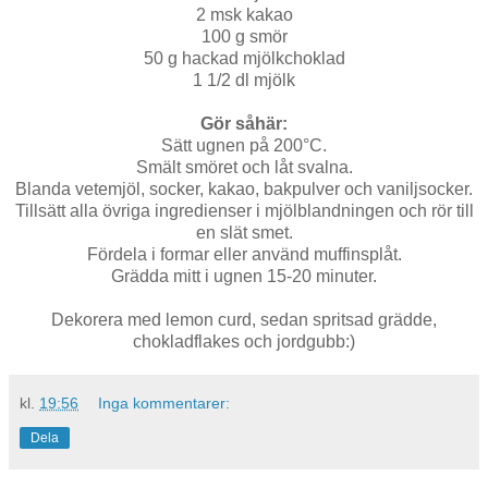
2 msk kakao
100 g smör
50 g hackad mjölkchoklad
1 1/2 dl mjölk
Gör såhär:
Sätt ugnen på 200°C.
Smält smöret och låt svalna.
Blanda vetemjöl, socker, kakao, bakpulver och vaniljsocker.
Tillsätt alla övriga ingredienser i mjölblandningen och rör till
en slät smet.
Fördela i formar eller använd muffinsplåt.
Grädda mitt i ugnen 15-20 minuter.
Dekorera med lemon curd, sedan spritsad grädde,
chokladflakes och jordgubb:)
kl.
19:56
Inga kommentarer:
Dela