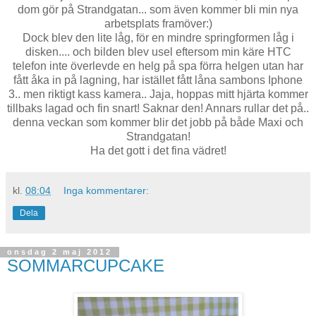
dom gör på Strandgatan... som även kommer bli min nya
arbetsplats framöver:)
Dock blev den lite låg, för en mindre springformen låg i
disken.... och bilden blev usel eftersom min käre HTC
telefon inte överlevde en helg på spa förra helgen utan har
fått åka in på lagning, har istället fått låna sambons Iphone
3.. men riktigt kass kamera.. Jaja, hoppas mitt hjärta kommer
tillbaks lagad och fin snart! Saknar den! Annars rullar det på..
denna veckan som kommer blir det jobb på både Maxi och
Strandgatan!
Ha det gott i det fina vädret!
kl.
08:04
Inga kommentarer:
Dela
onsdag 2 maj 2012
SOMMARCUPCAKE