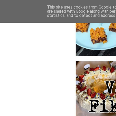
This site uses cookies from Google to 
are shared with Google along with per
statistics, and to detect and address