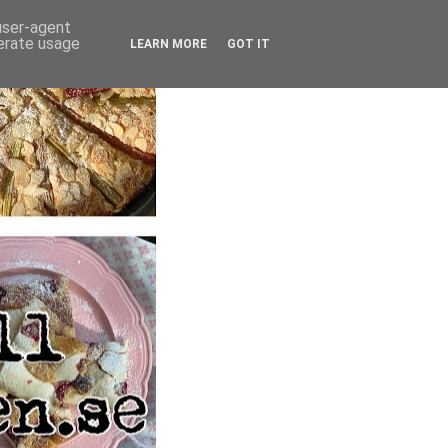
 user-agent
nerate usage
LEARN MORE
GOT IT