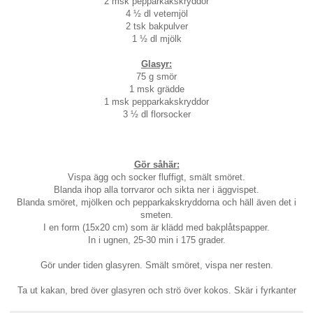
2 msk pepparkakskryddor
4 ½ dl vetemjöl
2 tsk bakpulver
1 ½ dl mjölk
Glasyr:
75 g smör
1 msk grädde
1 msk pepparkakskryddor
3 ½ dl florsocker
Gör såhär:
Vispa ägg och socker fluffigt, smält smöret.
Blanda ihop alla torrvaror och sikta ner i äggvispet.
Blanda smöret, mjölken och pepparkakskryddorna och häll även det i
smeten.
I en form (15x20 cm) som är klädd med bakplåtspapper.
In i ugnen, 25-30 min i 175 grader.
Gör under tiden glasyren. Smält smöret, vispa ner resten.
Ta ut kakan, bred över glasyren och strö över kokos. Skär i fyrkanter