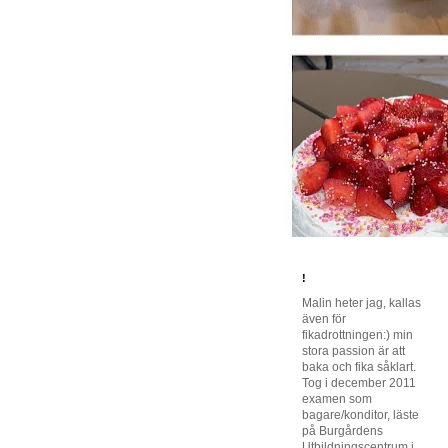
!
Malin heter jag, kallas
även för
fikadrottningen:) min
stora passion är att
baka och fika såklart.
Tog i december 2011
examen som
bagare/konditor, läste
på Burgårdens
Utbildningscentrum i