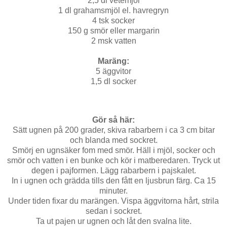
2,5 dl vetemjöl
1 dl grahamsmjöl el. havregryn
4 tsk socker
150 g smör eller margarin
2 msk vatten
Maräng:
5 äggvitor
1,5 dl socker
Gör så här:
Sätt ugnen på 200 grader, skiva rabarbern i ca 3 cm bitar
och blanda med sockret.
Smörj en ugnsäker fom med smör. Häll i mjöl, socker och
smör och vatten i en bunke och kör i matberedaren. Tryck ut
degen i pajformen. Lägg rabarbern i pajskalet.
In i ugnen och grädda tills den fått en ljusbrun färg. Ca 15
minuter.
Under tiden fixar du marängen. Vispa äggvitorna hårt, strila
sedan i sockret.
Ta ut pajen ur ugnen och låt den svalna lite.