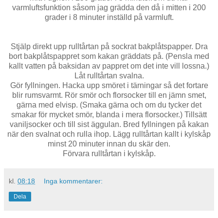
varmluftsfunktion såsom jag grädda den då i mitten i 200
grader i 8 minuter inställd på varmluft.
Stjälp direkt upp rulltårtan på sockrat bakplåtspapper. Dra
bort bakplåtspappret som kakan gräddats på. (Pensla med
kallt vatten på baksidan av pappret om det inte vill lossna.)
Låt rulltårtan svalna.
Gör fyllningen. Hacka upp smöret i tärningar så det fortare
blir rumsvarmt. Rör smör och florsocker till en jämn smet,
gärna med elvisp. (Smaka gärna och om du tycker det
smakar för mycket smör, blanda i mera florsocker.) Tillsätt
vaniljsocker och till sist äggulan. Bred fyllningen på kakan
när den svalnat och rulla ihop. Lägg rulltårtan kallt i kylskåp
minst 20 minuter innan du skär den.
Förvara rulltårtan i kylskåp.
kl.
08:18
Inga kommentarer:
Dela