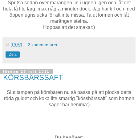
Spritsa sedan över marängen, in i ugnen igen och låt det
hela få lite färg, max några minuter dock. Jag har till och med
öppen ugnslucka för att inte missa. Ta ut formen och låt
marängen stelna.
Hoppas att det smakar:)
kl.
19:53
2 kommentarer:
Dela
lördag 23 juli 2011
KÖRSBÄRSSAFT
Slut tampen på körsbären nu så passa på att plocka detta
röda guldet och koka lite smarrig "kössbärssaft" som barnen
säger här hemma:)
Du behöver: