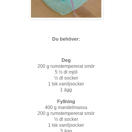
Du behöver:
Deg
200 g rumstempererat smör
5 ½ dl mjöl
½ dl socker
1 tsk vaniljsocker
1 ägg
Fyllning
400 g mandelmassa
200 g rumstempererat smör
½ dl socker
1 tsk vaniljsocker
3 ägg