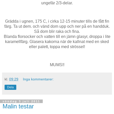
ungefär 2/3-delar.
Grädda i ugnen, 175 C, i cirka 12-15 minuter tills de fått fin
färg. Ta ut dem. och vänd dom upp och ner på en handduk.
Så dom blir raka och fina.
Blanda florsocker och vatten till en jämn glasyr, droppa i lite
karamellfärg. Glasera kakorna när de kallnat med en sked
eller palett, toppa med strössel!
MUMS!!
kl.
09:29
Inga kommentarer:
Dela
söndag 3 juli 2011
Malin testar