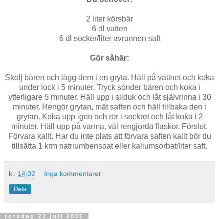
2 liter körsbär
6 dl vatten
6 dl socker/liter avrunnen saft
Gör såhär:
Skölj bären och lägg dem i en gryta. Häll på vattnet och koka
under lock i 5 minuter. Tryck sönder bären och koka i
ytterligare 5 minuter. Häll upp i silduk och låt självrinna i 30
minuter. Rengör grytan, mät saften och häll tillbaka den i
grytan. Koka upp igen och rör i sockret och låt koka i 2
minuter. Häll upp på varma, väl rengjorda flaskor. Förslut.
Förvara kallt. Har du inte plats att förvara saften kallt bör du
tillsätta 1 krm natriumbensoat eller kaliumsorbat/liter saft.
kl.
14:02
Inga kommentarer:
Dela
torsdag 21 juli 2011