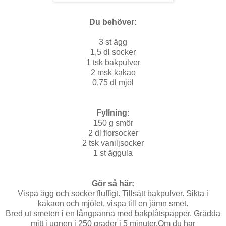
Du behöver:
3 st ägg
1,5 dl socker
1 tsk bakpulver
2 msk kakao
0,75 dl mjöl
Fyllning:
150 g smör
2 dl florsocker
2 tsk vaniljsocker
1 st äggula
Gör så här:
Vispa ägg och socker fluffigt. Tillsätt bakpulver. Sikta i
kakaon och mjölet, vispa till en jämn smet.
Bred ut smeten i en långpanna med bakplåtspapper. Grädda
mitt i ugnen i 250 grader i 5 minuter.Om du har