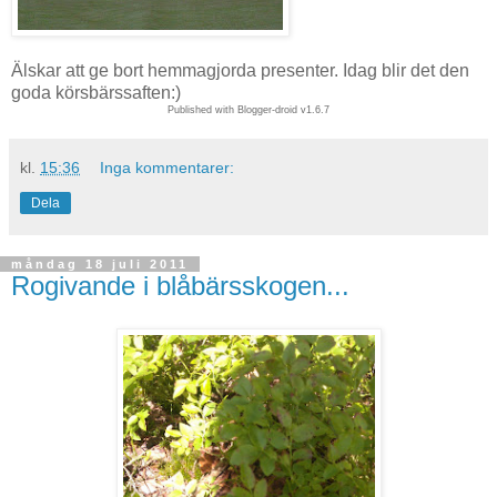
Älskar att ge bort hemmagjorda presenter. Idag blir det den
goda körsbärssaften:)
Published with Blogger-droid v1.6.7
kl.
15:36
Inga kommentarer:
Dela
måndag 18 juli 2011
Rogivande i blåbärsskogen...