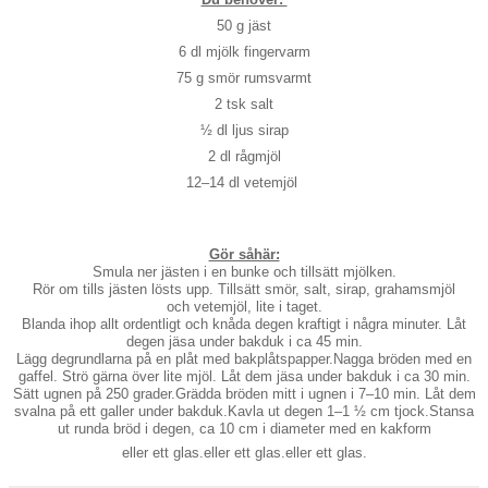
50 g jäst
6 dl mjölk
fingervarm
75 g smör
rumsvarmt
2 tsk salt
½ dl ljus sirap
2 dl rågmjöl
12–14 dl vetemjöl
Gör såhär:
Smula ner jästen i en bunke och tillsätt mjölken.
Rör om tills jästen lösts upp. Tillsätt smör, salt, sirap, grahamsmjöl
och vetemjöl, lite i taget.
Blanda ihop allt ordentligt och knåda degen kraftigt i några minuter.
Låt
degen jäsa under bakduk i ca 45 min.
Lägg degrundlarna på en plåt med bakplåtspapper.Nagga bröden med en
gaffel. Strö gärna över lite mjöl. Låt dem jäsa under bakduk i ca 30 min.
Sätt ugnen på 250 grader.Grädda bröden mitt i ugnen i 7–10 min. Låt dem
svalna på ett galler under bakduk.Kavla ut degen 1–1 ½ cm tjock.
Stansa
ut runda bröd i degen, ca 10 cm i diameter med en kakform
eller ett glas.eller ett glas.eller ett glas.