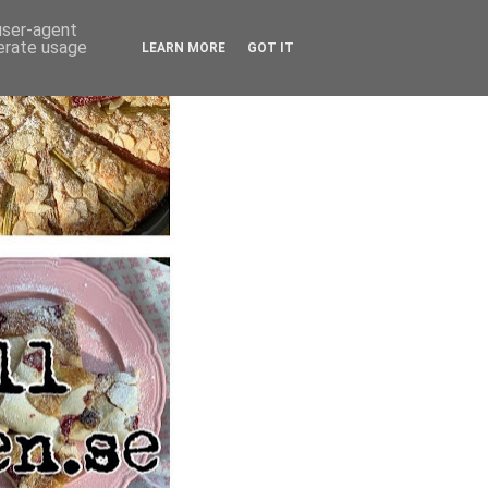
 user-agent
nerate usage
LEARN MORE
GOT IT