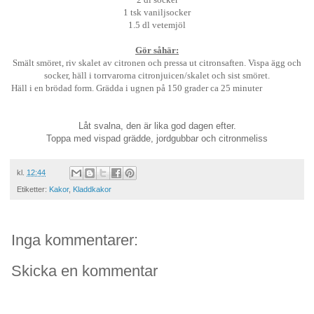
1 tsk vaniljsocker
1.5 dl vetemjöl
Gör såhär:
Smält smöret, riv skalet av citronen och pressa ut citronsaften. Vispa ägg och
socker, häll i torrvarorna citronjuicen/skalet och sist smöret.
Häll i en brödad form. Grädda i ugnen på 150 grader ca 25 minuter
Låt svalna, den är lika god dagen efter.
Toppa med vispad grädde, jordgubbar och citronmeliss
kl.
12:44
Etiketter:
Kakor
,
Kladdkakor
Inga kommentarer:
Skicka en kommentar