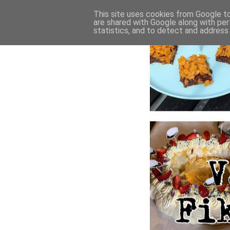
This site uses cookies from Google to 
are shared with Google along with per
statistics, and to detect and address