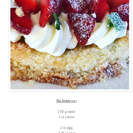
Du behöver:
150 g smör
1 st citron
2 st ägg
2 dl socker