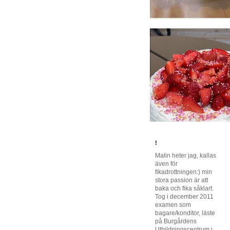
!
Malin heter jag, kallas
även för
fikadrottningen:) min
stora passion är att
baka och fika såklart.
Tog i december 2011
examen som
bagare/konditor, läste
på Burgårdens
Utbildningscentrum i