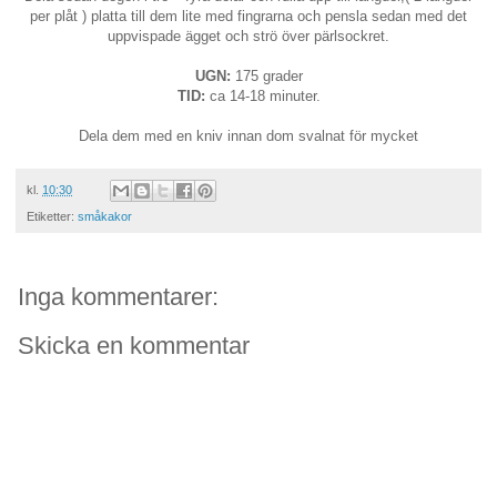
per plåt ) platta till dem lite med fingrarna och pensla sedan med det
uppvispade ägget och strö över pärlsockret.
UGN:
175 grader
TID:
ca 14-18 minuter.
Dela dem med en kniv innan dom svalnat för mycket
kl.
10:30
Etiketter:
småkakor
Inga kommentarer:
Skicka en kommentar