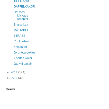
TIGERKAKOR
GAFFELKAKOR
Det mest
klickade
receptet...
Brysselkex
MÅTTABELL
STRASS
Chokladsnitt
Kolakakor
Jordnötscookies
7 sortes kakor
Jag vill baka!!
►
2011
(124)
►
2010
(39)
Search