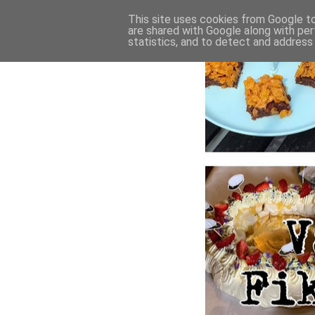
This site uses cookies from Google to 
are shared with Google along with per
statistics, and to detect and address