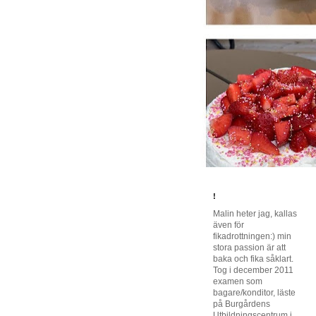
!
Malin heter jag, kallas
även för
fikadrottningen:) min
stora passion är att
baka och fika såklart.
Tog i december 2011
examen som
bagare/konditor, läste
på Burgårdens
Utbildningscentrum i