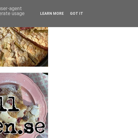
 user-agent
nerate usage
LEARN MORE
GOT IT