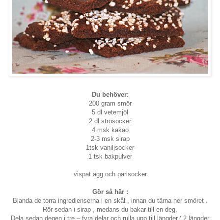
Du behöver:
200 gram smör
5 dl vetemjöl
2 dl strösocker
4 msk kakao
2-3 msk sirap
1tsk vaniljsocker
1 tsk bakpulver
vispat ägg och pärlsocker
Gör så här :
Blanda de torra ingredienserna i en skål , innan du tärna ner smöret .
Rör sedan i sirap , medans du bakar till en deg.
Dela sedan degen i tre – fyra delar och rulla upp till längder,( 2 längder